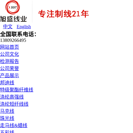
中文
English
全国联系电话：
13809266495
网站首页
公司文化
检测报告
公司荣誉
产品展示
邦迪线
特级聚酯纤维线
涤纶高强线
涤纶短纤线线
马克线
珠光线
走马线&蜡线
五彩线