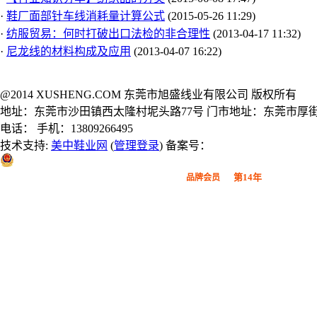
·
鞋厂面部针车线消耗量计算公式
(2015-05-26 11:29)
·
纺服贸易：何时打破出口法检的非合理性
(2013-04-17 11:32)
·
尼龙线的材料构成及应用
(2013-04-07 16:22)
@2014 XUSHENG.COM 东莞市旭盛线业有限公司 版权所有
地址：东莞市沙田镇西太隆村坭头路77号 门市地址：东莞市厚街
电话： 手机：13809266495
技术支持:
美中鞋业网
(
管理登录
) 备案号：
粤公网安备 44190002000914号
第14年
品牌会员
广东鞋材网-广东省鞋材行业协会
会员