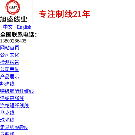
中文
English
全国联系电话：
13809266495
网站首页
公司文化
检测报告
公司荣誉
产品展示
邦迪线
特级聚酯纤维线
涤纶高强线
涤纶短纤线线
马克线
珠光线
走马线&蜡线
五彩线