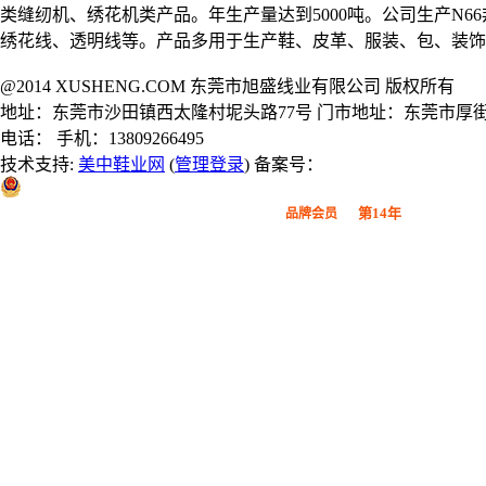
类缝纫机、绣花机类产品。年生产量达到5000吨。公司生产N
绣花线、透明线等。产品多用于生产鞋、皮革、服装、包、装饰
@2014 XUSHENG.COM 东莞市旭盛线业有限公司 版权所有
地址：东莞市沙田镇西太隆村坭头路77号 门市地址：东莞市厚街
电话： 手机：13809266495
技术支持:
美中鞋业网
(
管理登录
) 备案号：
粤公网安备 44190002000914号
第14年
品牌会员
广东鞋材网-广东省鞋材行业协会
会员