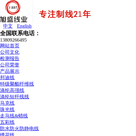
中文
English
全国联系电话：
13809266495
网站首页
公司文化
检测报告
公司荣誉
产品展示
邦迪线
特级聚酯纤维线
涤纶高强线
涤纶短纤线线
马克线
珠光线
走马线&蜡线
五彩线
防水防火防静电线
绣花线