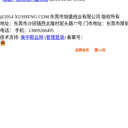
@2014 XUSHENG.COM 东莞市旭盛线业有限公司 版权所有
地址：东莞市沙田镇西太隆村坭头路77号 门市地址：东莞市厚街
电话： 手机：13809266495
技术支持:
美中鞋业网
(
管理登录
) 备案号：
粤公网安备 44190002000914号
第14年
品牌会员
广东鞋材网-广东省鞋材行业协会
会员