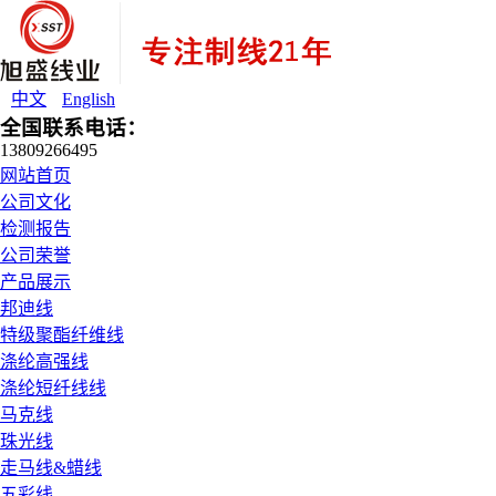
中文
English
全国联系电话：
13809266495
网站首页
公司文化
检测报告
公司荣誉
产品展示
邦迪线
特级聚酯纤维线
涤纶高强线
涤纶短纤线线
马克线
珠光线
走马线&蜡线
五彩线