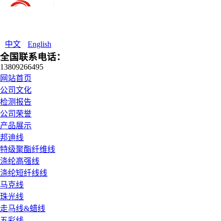
中文
English
全国联系电话：
13809266495
网站首页
公司文化
检测报告
公司荣誉
产品展示
邦迪线
特级聚酯纤维线
涤纶高强线
涤纶短纤线线
马克线
珠光线
走马线&蜡线
五彩线