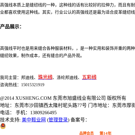
高强线本质上是缝纫线的一种，这种线的话有比较好的拉伸力，而且有耐
业都喜欢使用这种线。其实，行业公认的高强线还是最为适合皮革缝纫线
产品展示：
高强线平时也是用来缝合各种服装材料，，是一种实用和装饰并重的两种
缝纫效果，制作成本，还有缝合的产品外观。
珠光线
五彩线
我司主营：
邦迪线
、
、
涤纶邦迪线
、
咨询热线：15015321919
@2014 XUSHENG.COM 东莞市旭盛线业有限公司 版权所有
地址：东莞市沙田镇西太隆村坭头路77号 门市地址：东莞市厚街
电话： 手机：13809266495
技术支持:
美中鞋业网
(
管理登录
) 备案号：
粤公网安备 44190002000914号
第14年
品牌会员