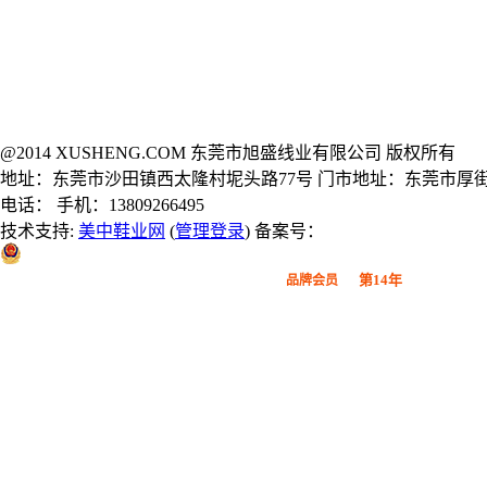
@2014 XUSHENG.COM 东莞市旭盛线业有限公司 版权所有
地址：东莞市沙田镇西太隆村坭头路77号 门市地址：东莞市厚街
电话： 手机：13809266495
技术支持:
美中鞋业网
(
管理登录
) 备案号：
粤公网安备 44190002000914号
第14年
品牌会员
广东鞋材网-广东省鞋材行业协会
会员