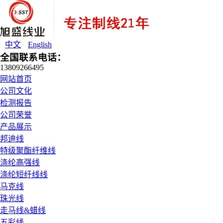
中文
English
全国联系电话：
13809266495
网站首页
公司文化
检测报告
公司荣誉
产品展示
邦迪线
特级聚酯纤维线
涤纶高强线
涤纶短纤线线
马克线
珠光线
走马线&蜡线
五彩线