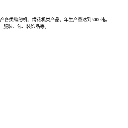
产各类缝纫机、绣花机类产品。年生产量达到5000吨。
、服装、包、装饰品等。