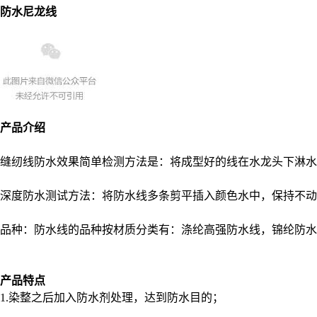
防水尼龙线
产品介绍
缝纫线防水效果简单检测方法是：将成型好的线在水龙头下淋水
深度防水测试方法：将防水线多条剪平插入颜色水中，保持不动，
品种：防水线的品种按材质分类有：涤纶高强防水线，锦纶防水
产品特点
1.染整之后加入防水剂处理，达到防水目的；