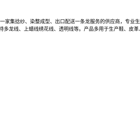
是一家集捻纱、染整成型、出口配送一条龙服务的供应商，专业生
、特多龙线、上蜡线绣花线、透明线等。产品多用于生产鞋、皮革