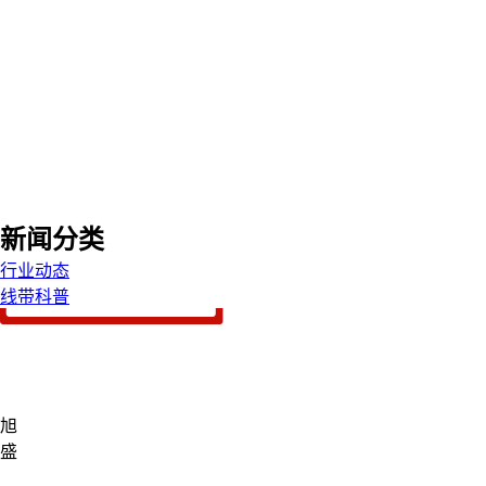
新闻分类
行业动态
线带科普
旭
盛