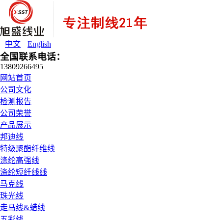
中文
English
全国联系电话：
13809266495
网站首页
公司文化
检测报告
公司荣誉
产品展示
邦迪线
特级聚酯纤维线
涤纶高强线
涤纶短纤线线
马克线
珠光线
走马线&蜡线
五彩线