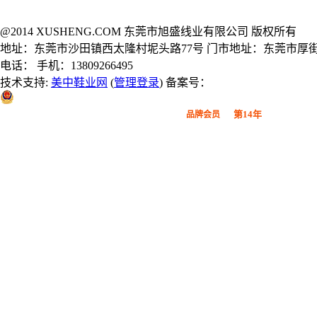
@2014 XUSHENG.COM 东莞市旭盛线业有限公司 版权所有
地址：东莞市沙田镇西太隆村坭头路77号 门市地址：东莞市厚街
电话： 手机：13809266495
技术支持:
美中鞋业网
(
管理登录
) 备案号：
粤公网安备 44190002000914号
第14年
品牌会员
广东鞋材网-广东省鞋材行业协会
会员