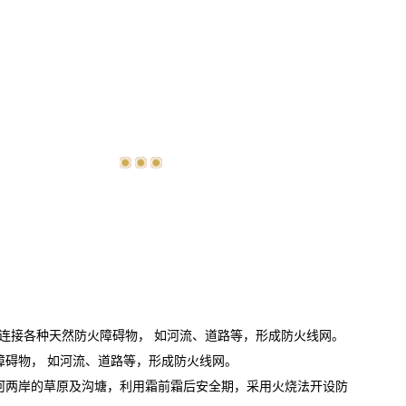
尽可能连接各种天然防火障碍物， 如河流、道路等，形成防火线网。
障碍物， 如河流、道路等，形成防火线网。
沿河两岸的草原及沟塘，利用霜前霜后安全期，采用火烧法开设防