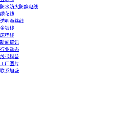
防水防火防静电线
绣花线
透明渔丝线
金银线
床垫线
新闻资讯
行业动态
线带科普
工厂图片
联系旭盛