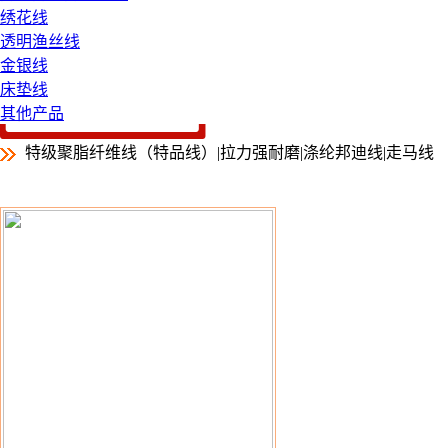
绣花线
透明渔丝线
金银线
床垫线
其他产品
特级聚脂纤维线（特品线）|拉力强耐磨|涤纶邦迪线|走马线