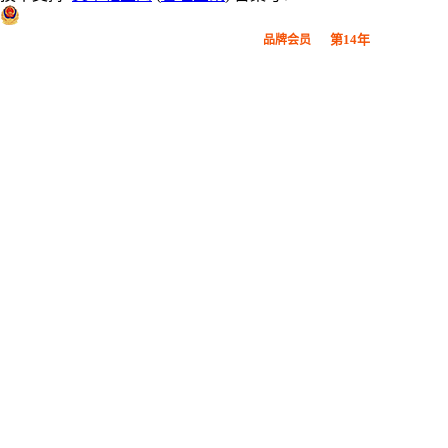
粤公网安备 44190002000914号
第14年
品牌会员
广东鞋材网-广东省鞋材行业协会
会员