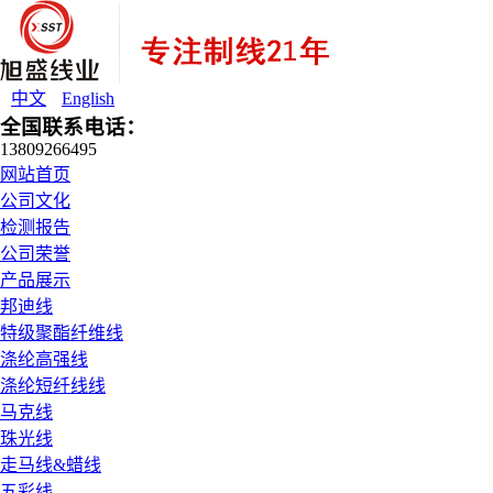
中文
English
全国联系电话：
13809266495
网站首页
公司文化
检测报告
公司荣誉
产品展示
邦迪线
特级聚酯纤维线
涤纶高强线
涤纶短纤线线
马克线
珠光线
走马线&蜡线
五彩线