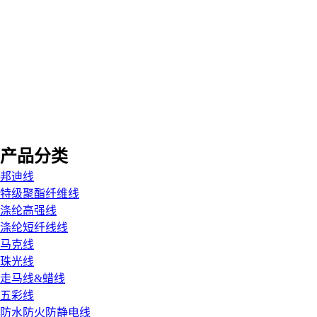
产品分类
邦迪线
特级聚酯纤维线
涤纶高强线
涤纶短纤线线
马克线
珠光线
走马线&蜡线
五彩线
防水防火防静电线